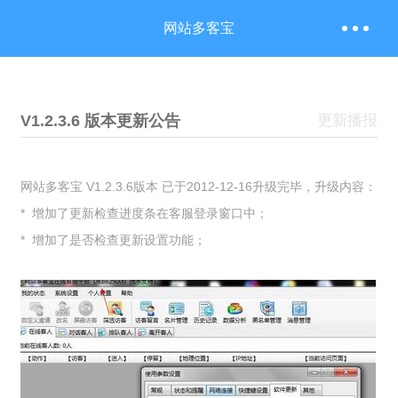
网站多客宝
V1.2.3.6 版本更新公告
更新播报
网站多客宝 V1.2.3.6版本 已于2012-12-16升级完毕，升级内容：
* 增加了更新检查进度条在客服登录窗口中；
* 增加了是否检查更新设置功能；