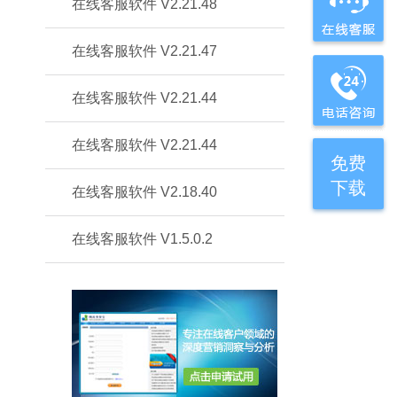
在线客服软件 V2.21.48
在线客服软件 V2.21.47
在线客服软件 V2.21.44
在线客服软件 V2.21.44
免费
下载
在线客服软件 V2.18.40
在线客服软件 V1.5.0.2