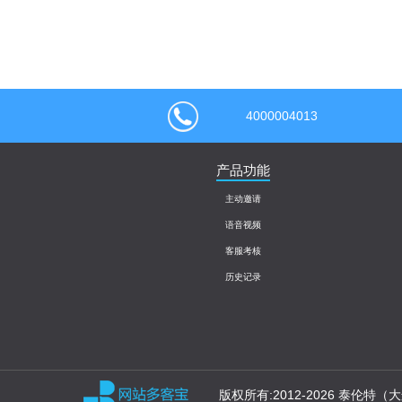
4000004013
产品功能
主动邀请
语音视频
客服考核
历史记录
版权所有:2012-2026 泰伦