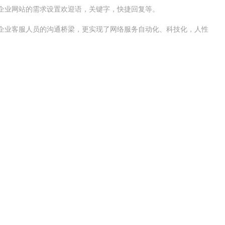
企业网站的需求设置欢迎语，关键字，快捷回复等。
企业客服人员的沟通桥梁，更实现了网络服务自动化、科技化，人性