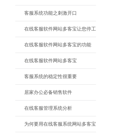
客服系统功能之刺激开口
在线客服软件网站多客宝让您停工
在线客服软件网站多客宝的功能
在线客服软件网站多客宝
客服系统的稳定性很重要
居家办公必备销售软件
在线客服管理系统分析
为何要用在线客服系统网站多客宝