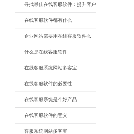
寻找最佳在线客服软件：提升客户
在线客服软件都有什么
企业网站需要用在线客服软件么
什么是在线客服软件
在线客服系统网站多客宝
在线客服软件的必要性
在线客服系统是个好产品
在线客服软件的意义
客服系统网站多客宝