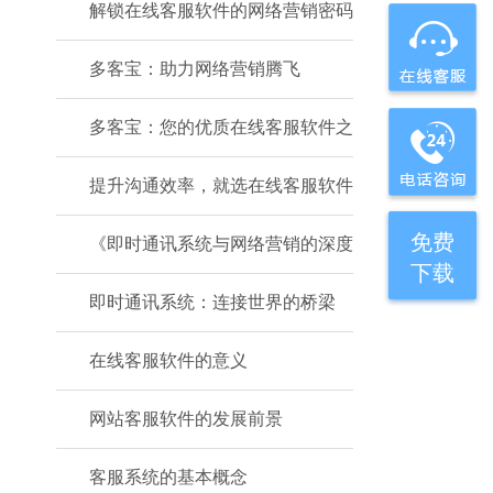
解锁在线客服软件的网络营销密码
多客宝：助力网络营销腾飞
多客宝：您的优质在线客服软件之
提升沟通效率，就选在线客服软件
免费
《即时通讯系统与网络营销的深度
下载
即时通讯系统：连接世界的桥梁
在线客服软件的意义
网站客服软件的发展前景
客服系统的基本概念