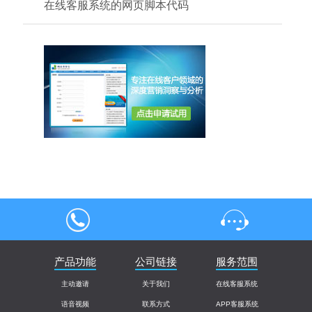
在线客服系统的网页脚本代码
4000004013
产品功能
公司链接
在线客服
服务范围
主动邀请
关于我们
在线客服系统
语音视频
联系方式
APP客服系统