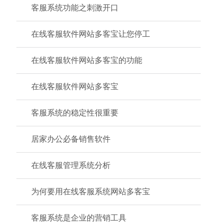
客服系统功能之刺激开口
在线客服软件网站多客宝让您停工
在线客服软件网站多客宝的功能
在线客服软件网站多客宝
客服系统的稳定性很重要
居家办公必备销售软件
在线客服管理系统分析
为何要用在线客服系统网站多客宝
客服系统是企业的营销工具