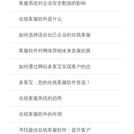
客服系统对企业安全数据的影响
在线客服软件是什么
如何选择适合自己企业的在线客服
客服软件对网络营销未来发展的展
如何通过网站多客宝实现客户的忠
多客宝，您的在线客服软件首选！
在线客服系统的趋势
在线客服软件的作用
寻找最佳在线客服软件：提升客户