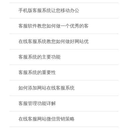
手机版客服系统让您移动办公
客服软件教您如何做一个优秀的客
在线客服系统教您如何做好网站优
客服系统的主要功能
客服系统的重要性
如何添加网站在线客服系统
客服管理功能详解
在线客服网站微信营销策略