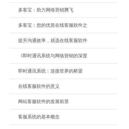
多客宝：助力网络营销腾飞
多客宝：您的优质在线客服软件之
提升沟通效率，就选在线客服软件
《即时通讯系统与网络营销的深度
即时通讯系统：连接世界的桥梁
在线客服软件的意义
网站客服软件的发展前景
客服系统的基本概念