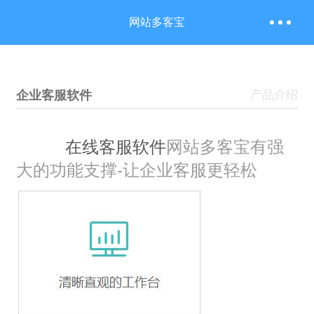
网站多客宝
企业客服软件
产品介绍
在线客服软件
网站多客宝有强
大的功能支撑-让企业客服更轻松