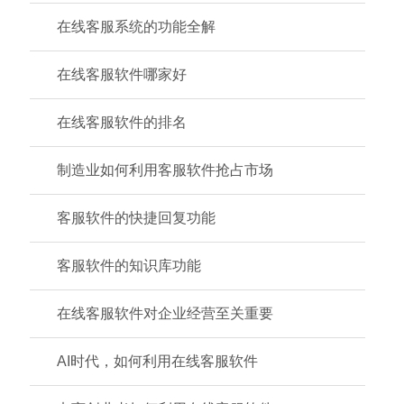
在线客服系统的功能全解
在线客服软件哪家好
在线客服软件的排名
制造业如何利用客服软件抢占市场
客服软件的快捷回复功能
客服软件的知识库功能
在线客服软件对企业经营至关重要
AI时代，如何利用在线客服软件