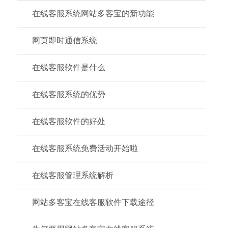
在线客服系统网站多客宝的新功能
网页即时通信系统
在线客服软件是什么
在线客服系统的优势
在线客服软件的好处
在线客服系统免费活动开始啦
在线客服管理系统解析
网站多客宝在线客服软件下载途径