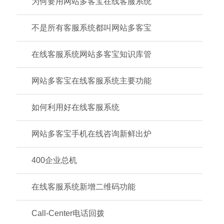
为何要用网站多客宝在线客服系统
不是所有客服系统都叫网站多客宝
在线客服系统网站多客宝知识库管
网站多客宝在线客服系统主要功能
如何利用好在线客服系统
网站多客宝手机在线咨询新鲜出炉
400企业总机
在线客服系统新增二维码功能
Call-Center电话回拨