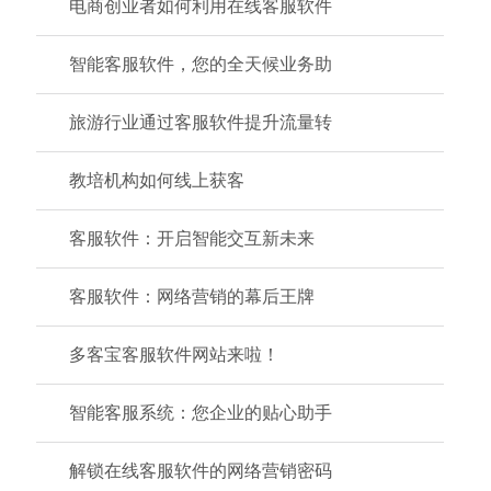
电商创业者如何利用在线客服软件
智能客服软件，您的全天候业务助
旅游行业通过客服软件提升流量转
教培机构如何线上获客
客服软件：开启智能交互新未来
客服软件：网络营销的幕后王牌
多客宝客服软件网站来啦！
智能客服系统：您企业的贴心助手
解锁在线客服软件的网络营销密码