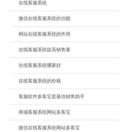
在线客服系统
微信在线客服系统的功能
网站在线客服系统的作用
在线客服系统提高销售量
在线客服系统哪家好
在线客服系统的价格
客服软件多客宝是最佳销售助手
商城客服系统网站多客宝
微信在线客服系统网站多客宝