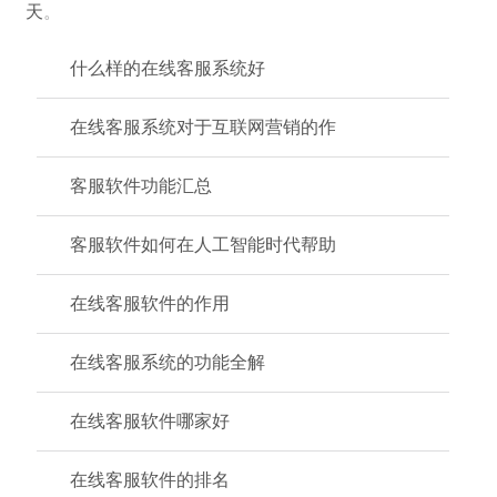
天
。
什么样的在线客服系统好
在线客服系统对于互联网营销的作
客服软件功能汇总
客服软件如何在人工智能时代帮助
在线客服软件的作用
在线客服系统的功能全解
在线客服软件哪家好
在线客服软件的排名