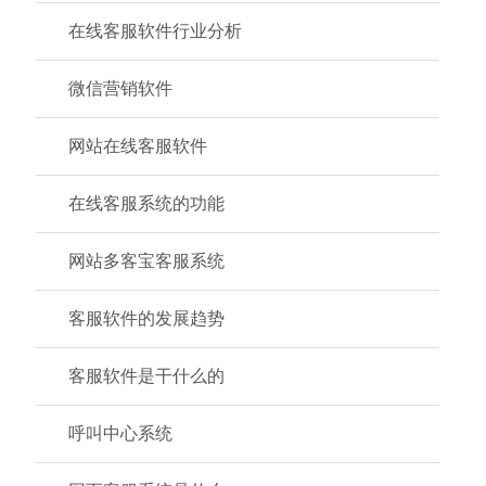
在线客服软件行业分析
微信营销软件
网站在线客服软件
在线客服系统的功能
网站多客宝客服系统
客服软件的发展趋势
客服软件是干什么的
呼叫中心系统