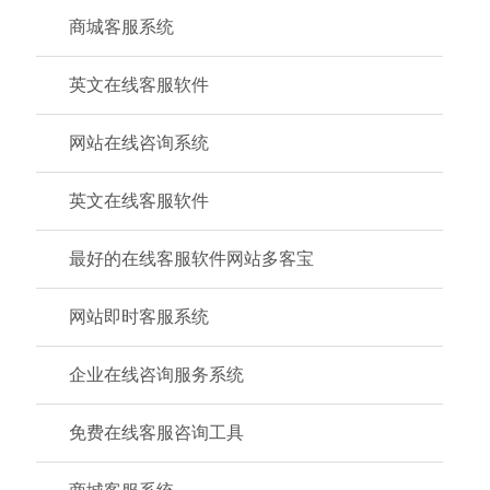
商城客服系统
英文在线客服软件
网站在线咨询系统
英文在线客服软件
最好的在线客服软件网站多客宝
网站即时客服系统
企业在线咨询服务系统
免费在线客服咨询工具