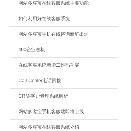
网站多客宝在线客服系统主要功能
如何利用好在线客服系统
网站多客宝手机在线咨询新鲜出炉
400企业总机
在线客服系统新增二维码功能
Call-Center电话回拨
CRM-客户管理系统解析
网站多客宝手机客服端即将上线
网站多客宝在线客服系统介绍