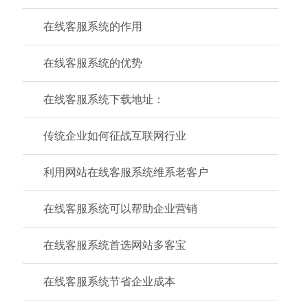
在线客服系统的作用
在线客服系统的优势
在线客服系统下载地址：
传统企业如何征战互联网行业
利用网站在线客服系统维系老客户
在线客服系统可以帮助企业营销
在线客服系统首选网站多客宝
在线客服系统节省企业成本