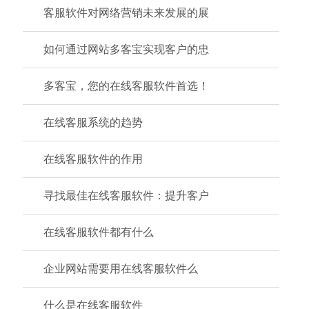
客服软件对网络营销未来发展的展
如何通过网站多客宝实现客户的忠
多客宝，您的在线客服软件首选！
在线客服系统的趋势
在线客服软件的作用
寻找最佳在线客服软件：提升客户
在线客服软件都有什么
企业网站需要用在线客服软件么
什么是在线客服软件