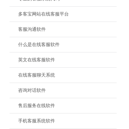
多客宝网站在线客服平台
客服沟通软件
什么是在线客服软件
英文在线客服软件
在线客服聊天系统
咨询对话软件
售后服务在线软件
手机客服系统软件