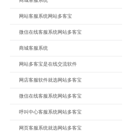
商城客服系统
网站客服系统网站多客宝
微信在线客服系统网站多客宝
商城客服系统
网站多客宝是在线交流软件
网店客服软件就选网站多客宝
微信在线客服系统网站多客宝
呼叫中心客服系统网站多客宝
网页客服系统就选网站多客宝