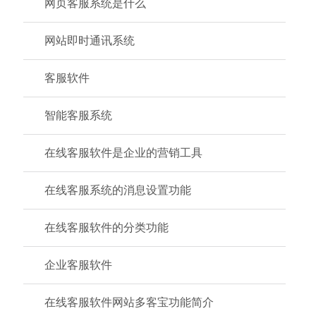
网页客服系统是什么
网站即时通讯系统
客服软件
智能客服系统
在线客服软件是企业的营销工具
在线客服系统的消息设置功能
在线客服软件的分类功能
企业客服软件
在线客服软件网站多客宝功能简介