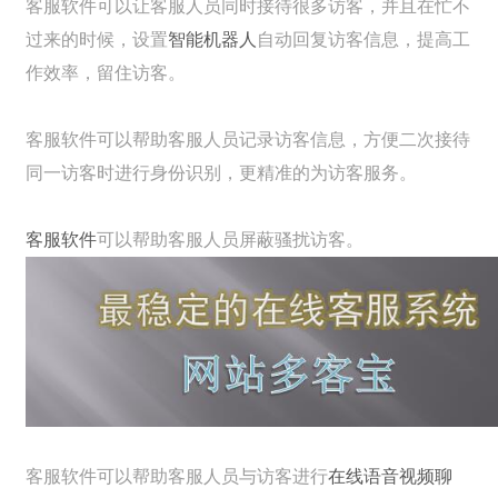
客服软件可以让客服人员同时接待很多访客，并且在忙不
过来的时候，设置
智能机器人
自动回复访客信息，提高工
作效率，留住访客。
客服软件可以帮助客服人员记录访客信息，方便二次接待
同一访客时进行身份识别，更精准的为访客服务。
客服软件
可以帮助客服人员屏蔽骚扰访客。
客服软件可以帮助客服人员与访客进行
在线语音视频聊