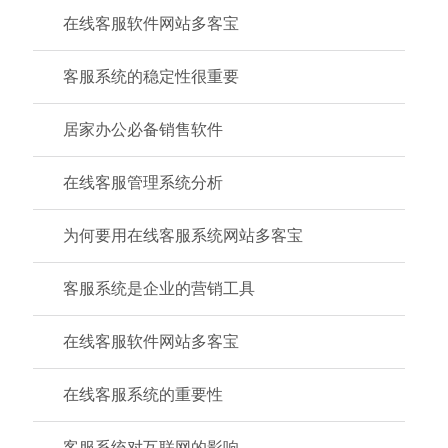
在线客服软件网站多客宝
客服系统的稳定性很重要
居家办公必备销售软件
在线客服管理系统分析
为何要用在线客服系统网站多客宝
客服系统是企业的营销工具
在线客服软件网站多客宝
在线客服系统的重要性
客服系统对互联网的影响