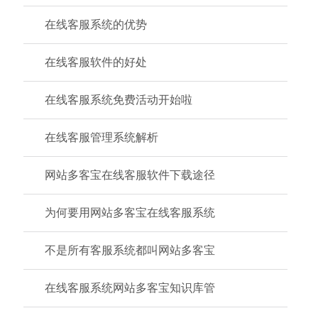
在线客服系统的优势
在线客服软件的好处
在线客服系统免费活动开始啦
在线客服管理系统解析
网站多客宝在线客服软件下载途径
为何要用网站多客宝在线客服系统
不是所有客服系统都叫网站多客宝
在线客服系统网站多客宝知识库管