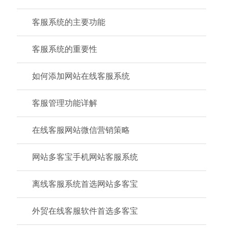
客服系统的主要功能
客服系统的重要性
如何添加网站在线客服系统
客服管理功能详解
在线客服网站微信营销策略
网站多客宝手机网站客服系统
离线客服系统首选网站多客宝
外贸在线客服软件首选多客宝