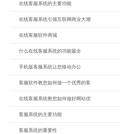
在线客服系统的主要功能
在线客服系统引领互联网商业大潮
在线客服软件商城
什么在线客服系统的功能最全
手机版客服系统让您移动办公
客服软件教您如何做一个优秀的客
在线客服系统教您如何做好网站优
客服系统的主要功能
客服系统的重要性