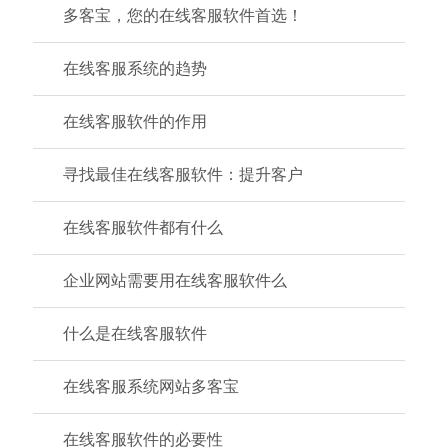
多客宝，您的在线客服软件首选！
在线客服系统的趋势
在线客服软件的作用
寻找最佳在线客服软件：提升客户
在线客服软件都有什么
企业网站需要用在线客服软件么
什么是在线客服软件
在线客服系统网站多客宝
在线客服软件的必要性