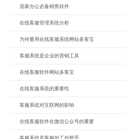
居家办公必备销售软件
在线客服管理系统分析
为何要用在线客服系统网站多客宝
客服系统是企业的营销工具
在线客服软件网站多客宝
在线客服系统的重要性
客服系统对互联网的影响
在线客服软件在微信公众号的重要
客服系统是客服的工作帮手