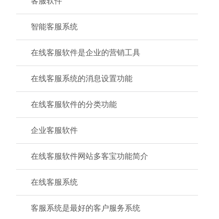
客服软件
智能客服系统
在线客服软件是企业的营销工具
在线客服系统的消息设置功能
在线客服软件的分类功能
企业客服软件
在线客服软件网站多客宝功能简介
在线客服系统
客服系统是最好的客户服务系统