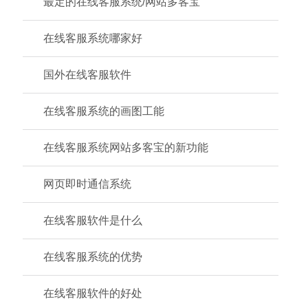
最定的在线客服系统/网站多客宝
在线客服系统哪家好
国外在线客服软件
在线客服系统的画图工能
在线客服系统网站多客宝的新功能
网页即时通信系统
在线客服软件是什么
在线客服系统的优势
在线客服软件的好处