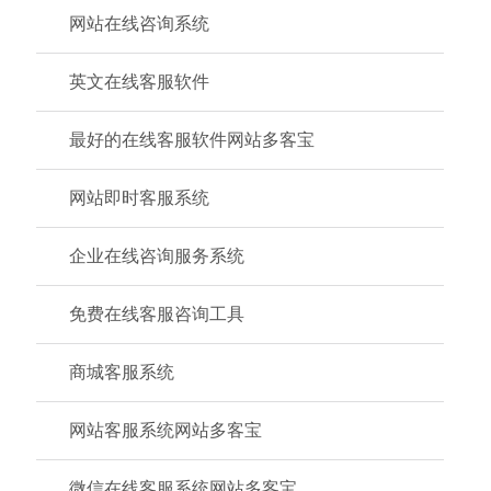
网站在线咨询系统
英文在线客服软件
最好的在线客服软件网站多客宝
网站即时客服系统
企业在线咨询服务系统
免费在线客服咨询工具
商城客服系统
网站客服系统网站多客宝
微信在线客服系统网站多客宝