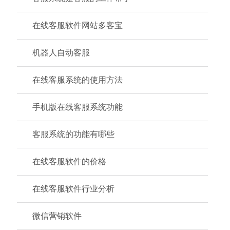
在线客服软件网站多客宝
机器人自动客服
在线客服系统的使用方法
手机版在线客服系统功能
客服系统的功能有哪些
在线客服软件的价格
在线客服软件行业分析
微信营销软件