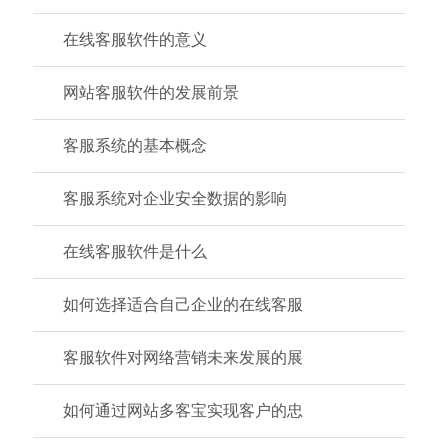
在线客服软件的意义
网站客服软件的发展前景
客服系统的基本概念
客服系统对企业安全数据的影响
在线客服软件是什么
如何选择适合自己企业的在线客服
客服软件对网络营销未来发展的展
如何通过网站多客宝实现客户的忠