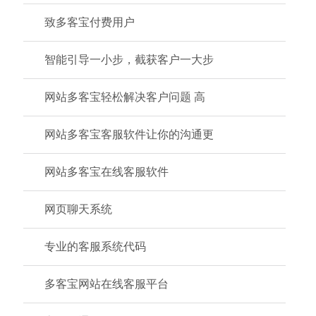
致多客宝付费用户
智能引导一小步，截获客户一大步
网站多客宝轻松解决客户问题 高
网站多客宝客服软件让你的沟通更
网站多客宝在线客服软件
网页聊天系统
专业的客服系统代码
多客宝网站在线客服平台