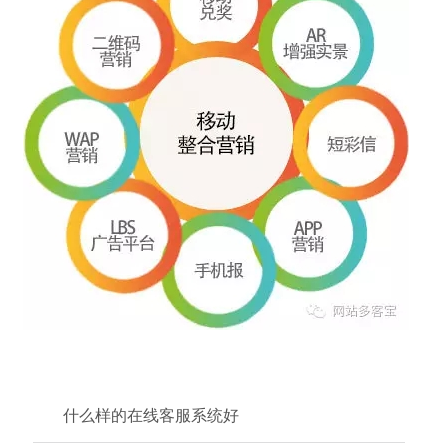
什么样的在线客服系统好