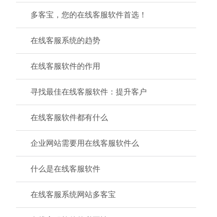
多客宝，您的在线客服软件首选！
在线客服系统的趋势
在线客服软件的作用
寻找最佳在线客服软件：提升客户
在线客服软件都有什么
企业网站需要用在线客服软件么
什么是在线客服软件
在线客服系统网站多客宝