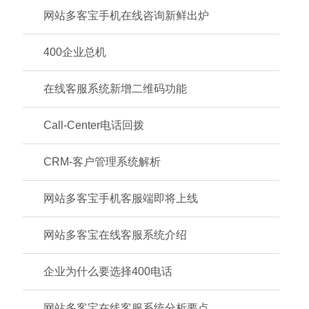
网站多客宝手机在线咨询新鲜出炉
400企业总机
在线客服系统新增二维码功能
Call-Center电话回拨
CRM-客户管理系统解析
网站多客宝手机客服端即将上线
网站多客宝在线客服系统介绍
企业为什么要选择400电话
网站多客宝在线客服系统分析要点