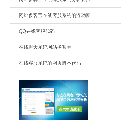
网站多客宝在线客服系统的浮动图
QQ在线客服代码
在线聊天系统网站多客宝
在线客服系统的网页脚本代码