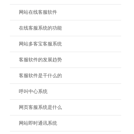
网站在线客服软件
在线客服系统的功能
网站多客宝客服系统
客服软件的发展趋势
客服软件是干什么的
呼叫中心系统
网页客服系统是什么
网站即时通讯系统