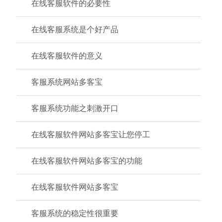
在线客服软件的必要性
在线客服系统是个好产品
在线客服软件的意义
客服系统网站多客宝
客服系统功能之刺激开口
在线客服软件网站多客宝让您停工
在线客服软件网站多客宝的功能
在线客服软件网站多客宝
客服系统的稳定性很重要