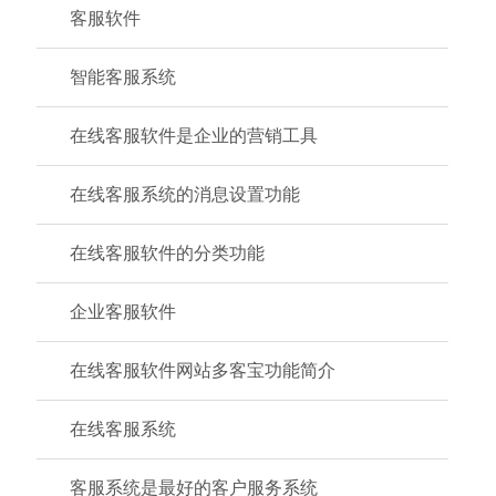
客服软件
智能客服系统
在线客服软件是企业的营销工具
在线客服系统的消息设置功能
在线客服软件的分类功能
企业客服软件
在线客服软件网站多客宝功能简介
在线客服系统
客服系统是最好的客户服务系统